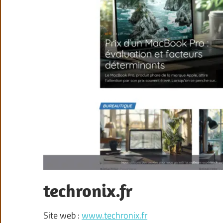
techronix.fr
Site web :
www.techronix.fr